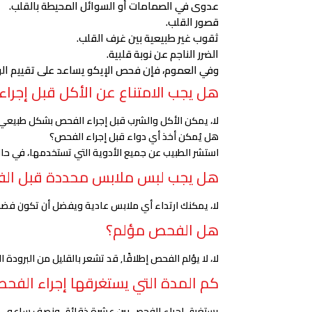
عدوى في الصمامات أو السوائل المحيطة بالقلب.
قصور القلب.
ثقوب غير طبيعية بين غرف القلب.
الضرر الناجم عن نوبة قلبية.
وفي العموم، فإن فحص الإيكو يساعد على تقييم ال
هل يجب الامتناع عن الأكل قبل إجرا
لا، يمكن الأكل والشرب قبل إجراء الفحص بشكل طبيعي.
هل يُمكن أخذ أي دواء قبل إجراء الفحص؟
استشر الطبيب عن جميع الأدوية التي تستخدمها، في حال استخدا
هل يجب لبس ملابس محددة قبل ال
لا، يمكنك ارتداء أي ملابس عادية ويفضل أن تكون فض
هل الفحص مؤلم؟
لا، لا يؤلم الفحص إطلاقًا, قد تشعر بالقليل من البرود
كم المدة التي يستغرقها إجراء الفح
يستغرق إجراء الفحص بين عشرة ذقائق ونصف ساعه.