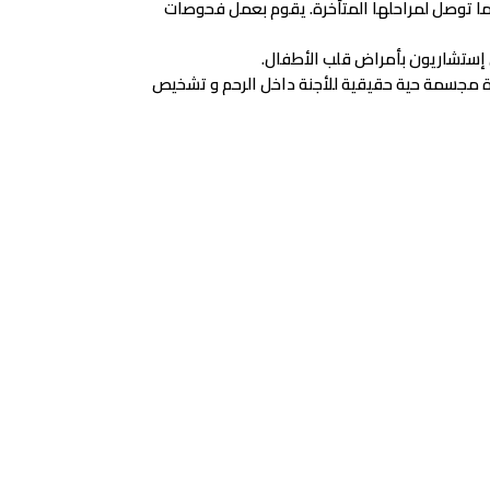
ود جلطات القلب خصوصاً قبل ما توصل لمراحلها المتأخرة. يقوم بعمل فحوصات
 الطبى للحصول على صورة مجسمة حية حقيقية للأجنة داخل الرحم و تشخيص