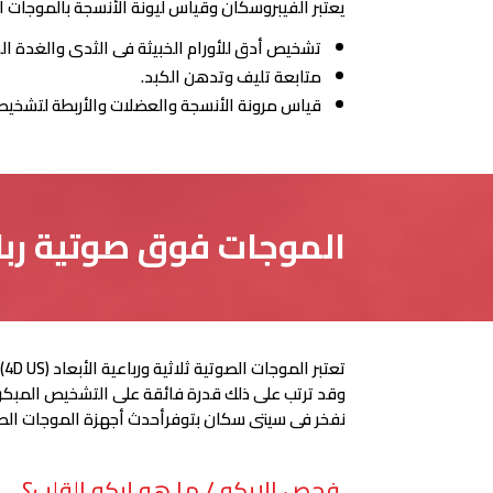
يعتبر الفيبروسكان وقياس ليونة الأنسجة بالموجات الصوتية Shear Wave Fibroscan and Elastography من أحدث ما وصلت إليه التكنولوجيا فى مجال التص
تشخيص أدق للأورام الخبيثة فى الثدى والغدة الدر
متابعة تليف وتدهن الكبد.
قياس مرونة الأنسجة والعضلات والأربطة لتشخيص
الموجات فوق صوتية رباعية الأبعاد 
تعتبر الموجات الصوتية ثلاثية ورباعية الأبعاد (4D US)أحدث ما وصلت إليه التكنولوجيا فى مجال التصوير الطبى للحصول على صورة مجسمة حية حقيقية للأجنة داخل الرحم.
وقد ترتب على ذلك قدرة فائقة على التشخيص المبكر 
نفخر فى سيتى سكان بتوفرأحدث أجهزة الموجات الصوتيه من إنتاج شركه Toshibaذات الدقه 
فحص الإيكو / ما هو إيكو القلب؟