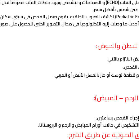
كمان بيكشف عن أداء القلب عن طريق أشعة ايكوعلى القلب (ECHO) و الصمامات و بيشخص وج
ة عين شمس بأفضل سعر.
عتبر الموجات الصوتية ثلاثية ورباعية الأبعاد (4D US)أحدث ما وصلت إليه التكنولوجيا فى مجال التصوير
للبطن والحوض:
 الالتزام بالآتي:
طعة توست أو خبز بالعسل الأبيض أو المربي.
لرحم – المبيض):
إجراء الفحص بساعتين.
خيص في حالات أورام المبايض والرحم و البروستاتا.
 الصوتية عن طريق الشرج: