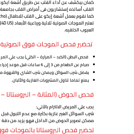
القلب أساتذه إستشاريون فى أمراض القلب بجامع
كما نقوم بعمل أشعة إيكو على القلب للاطفال (Pediatric Echo) لكشف العيوب الخلقيه. يقوم بعمل الفحص فى سيتى سكان إستشاريون بأمراض قلب الأطفال.
ت
العيوب الخلقيه.
تحضير فحص الموجات فوق الصوتية 
فحص البطن (الكبد – المرارة – الكلي) يجب علي المريض
صيام عن الطعام من 3 إلى 6 ساعات قبل موعد إجراء الفحص.
يفضل شرب السوائل ويمكن شرب الشاي والقهوة مع ق
يمنع تماما تناول المشروبات الغازية والألبان.
فحص الحوض (المثانة – البروستاتا – ا
يجب علي المريض الالتزام بالآتي:
شرب السوائل الغير غازية بكثرة مع عدم التبول قبل 
ممكن تصوير الحوض من الداخل فهو يزيد من دقة التش
تحضير فحص البروستاتا بالموجات فوق