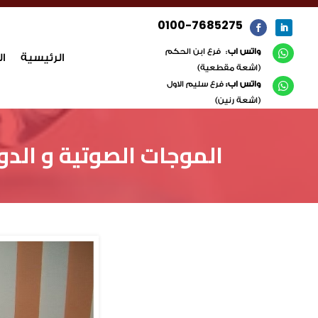
0100-7685275
واتس اب
: فرع ابن الحكم

الرئيسية
ا
(اشعة مقطعية)
واتس اب:
فرع سليم الاول

(اشعة رنين)
​الموجات الصوتية و الدوب