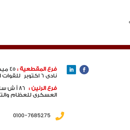
فرع المقطعية :
45 م
نادى 6 اكتوبر
للقوات ا
فرع الرنين :
86 أ ش 
العسكرى للعظام والتك
0100-7685275
