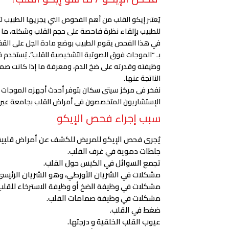
للطبيب بإلقاء نظرة فاحصة على حجم القلب وشكله، م
في هذا الفحص يقوم الطبيب بوضع مادة الجل على القفص
بـ “الموجات فوق الصوتية التشخيصية للقلب”. يُستخدم
وظيفته وقدرته على ضخ الدم، ومعرفة ما إذا كانت صما
الناتجة عنها.
الإستشاريون المتخصصون فى أمراض القلب بجامعة ع
سبب إجراء فحص الإيكو
يُجرى فحص الإيكو للمريض للكشف عن أمراض قلبية 
جلطات دموية في غرف القلب.
تجمع السوائل في الكيس حول القلب.
مشكلات في الشريان الأورطي، وهو الشريان الرئيسي
مشكلات في وظيفة الضخ أو وظيفة الاسترخاء للقلب
مشكلات في وظيفة صمامات القلب.
ضغط في القلب.
عيوب القلب الخلقية و درجتها.