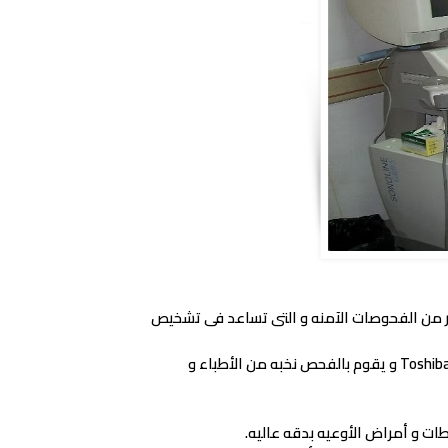
بر من الفحوصات الآمنه و التى تساعد فى تشخيص
نفخر فى مركز سيتى سكان بتوفر أحدث أجهزه الموجات الصوتيه عالية الدقه (High Resolution US) من إنتاج شركات Siemens و Toshiba و يقوم بالفحص نخبه من الأطباء و