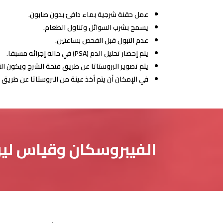
عمل حقنة شرجية بماء دافئ بدون صابون.
يسمح بشرب السوائل وتناول الطعام.
عدم التبول قبل الفحص بساعتين.
يتم إحضار تحليل الدم (PSA) في حالة إجرائه مسبقا.
يتم تصوير البروستاتا عن طريق فتحة الشرج ويكون ا
في الإمكان أن يتم أخذ عينة من البروستاتا عن طريق 
​الفيبروسكان وقياس ليونة الأنسجة (d Elastography