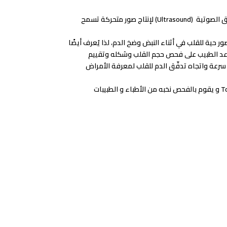
يُعتبر إيكو القلب من أهم الفحوص التي يجريها الطبيب لتقييم أداء عضلة القلب والصمامات، ويعتمد الفحص على استخدام الموجات فوق الصوتية (Ultrasound) لإنتاج صور متحركة تسمح
ة للقلب في أثناء النبض وضخ الدم، لذا يُعرف أيضًا
ساعد الطبيب على فحص حجم القلب وشكله وتقييم
سرعة واتجاه تدفّق الدم للقلب لمعرفة الأمراض
نفخر فى مركز سيتى سكان بتوفر أحدث أجهزه الموجات الصوتيه عالية الدقه (High Resolution US) من إنتاج شركات Siemens و Toshiba و يقوم بالفحص نخبه من الأطباء و الطبيبات