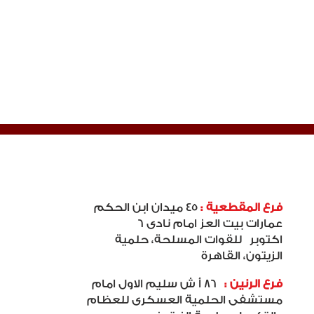
فرع المقطعية :
45 ميدان ابن الحكم
عمارات بيت العز امام نادى 6
اكتوبر
للقوات المسلحة، حلمية
الزيتون، القاهرة
فرع الرنين :
86 أ ش سليم الاول امام
مستشفى الحلمية العسكرى للعظام