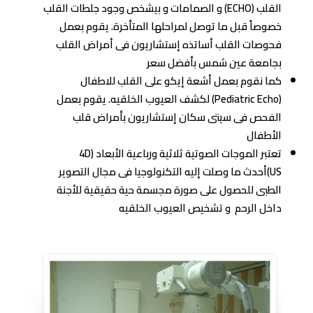
القلب (ECHO) و الصمامات و بيشخص وجود جلطات القلب
خصوصاً قبل ما توصل لمراحلها المتأخرة. يقوم بعمل
فحوصات القلب أساتذه إستشاريون فى أمراض القلب
بجامعة عين شمس بأفضل سعر
كما نقوم بعمل أشعة إيكو على القلب للاطفال
(Pediatric Echo) لكشف العيوب الخلقيه. يقوم بعمل
الفحص فى سيتى سكان إستشاريون بأمراض قلب
الأطفال
تعتبر الموجات الصوتية ثلاثية ورباعية الأبعاد (4D
US)أحدث ما وصلت إليه التكنولوجيا فى مجال التصوير
الطبى للحصول على صورة مجسمة حية حقيقية للأجنة
داخل الرحم و تشخيص العيوب الخلقيه