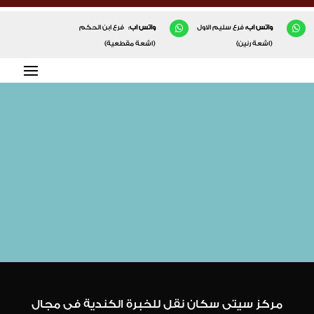

واتس اب:
فرع سليم الاول

واتس اب
: فرع ابن الحكم
(اشعة رنين)
(اشعة مقطعية)
مركز سيتى سكان نقل للخبرة الكندية فى مجال