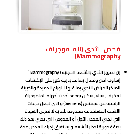
فحص الثدى (الماموجراف
Mammography):
إن تصوير الثدي بالأشعة السينية ( Mammography )
إسلوب آمن وفعال يساعد بدرجة كبير على الإكتشاف
المبكر لأمراض الثدي بما فيها الأورام الحميدة والخبيثة.
نفخر فى سيتى سكان بوجود أحدث أجهزه الماموجرافى
الرقميه من سيمنس (Siemens) و التى تجعل جرعات
الأشعة المستخدمة محدودة للغاية لا تعرض السيدة
التي تجري الفحص الأول أو الفحوص التي تجري بعد ذلك
بصفة دورية لخطر الأشعه. و يستغرق إجراء الفحص مدة