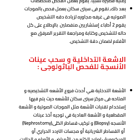
زمنية قصيرة نسبيا. يقوم بعمل الفحص متخصصات
بعد ذلك, نقوم فى سيتى سكان بعمل فحص بالموجات
الصوتيه فى غرفه مجاوره لزيادة دقه التشخيص
يقوم 2 أطباء إستشاريين منفصلين بالإطلاع على كل
حاله للتشخيص وكتابة ومراجعة التقرير المرفق مع
الأفلام لضمان دقة التشخيص.
الاشعة التداخلية و سحب عينات
الأنسجة للفحص الباثولوجى :
الأشعة التدخلية هي أحدث فروع الأشعه التشخيصيه و
المتاحه فى مركز سيتى سكان للأشعه حيث يتم فيها
إستخدام تقنيات الأشعة مثل الموجات الصوتية و الأشعة
المقطعية و الأشعة العادية في توجيه أخذ عينات
الأنسجه (Biopsy) و تركيب قساطر الكلى(Nephrostomy)
أو القساطر الشريانية أو مجسات التردد الحراري أو
الميكروويڤ لعلاج الكثير من الأمراض و الأورام و الحالات