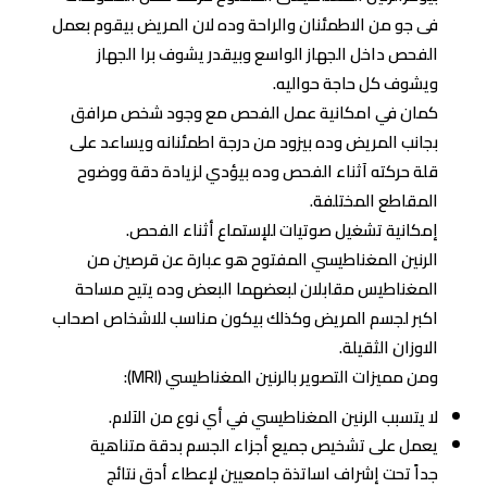
فى جو من الاطمئنان والراحة وده لان المريض بيقوم بعمل
الفحص داخل الجهاز الواسع وبيقدر يشوف برا الجهاز
ويشوف كل حاجة حواليه.
كمان في امكانية عمل الفحص مع وجود شخص مرافق
بجانب المريض وده بيزود من درجة اطمئنانه ويساعد على
قلة حركته آثناء الفحص وده بيؤدي لزيادة دقة ووضوح
المقاطع المختلفة.
إمكانية تشغيل صوتيات للإستماع أثناء الفحص.
الرنين المغناطيسي المفتوح هو عبارة عن قرصين من
المغناطيس مقابلان لبعضهما البعض وده يتيح مساحة
اكبر لجسم المريض وكذلك بيكون مناسب للاشخاص اصحاب
الاوزان الثقيلة.
ومن مميزات التصوير بالرنين المغناطيسي (MRI):
لا يتسبب الرنين المغناطيسي في أي نوع من الآلام.
يعمل على تشخيص جميع أجزاء الجسم بدقة متناهية
جداً تحت إشراف اساتذة جامعيين لإعطاء أدق نتائج