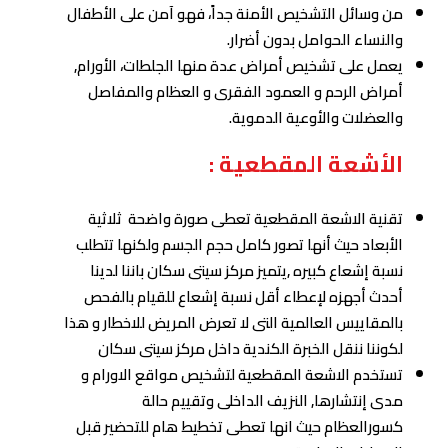
من وسائل التشخيص الأمنة جداً، فهو آمن على الأطفال
والنساء الحوامل بدون أضرار.
يعمل على تشخيص أمراض عدة منها الجلطات، الأورام,
أمراض الرحم و العمود الفقرى و العظام والمفاصل
والعضلات والأوعية الدموية.
الأشعة المقطعية :
تقنية الاشعة المقطعية تعطى صورة واضحة ثلاثية
الأبعاد حيث أنها تصور كامل حجم الجسم ولكنها تتطلب
نسبة إشعاع كبيره ,يتميز مركز سيتى سكان باننا لدينا
أحدث أجهزه لإعطاء أقل نسبة إشعاع للقيام بالفحص
بالمقاييس العالمية التى لا تعرض المريض للاخطار و هذا
لكوننا ننقل الخبرة الكندية داخل مركز سيتى سكان
تستخدم الاشعة المقطعية لتشخيص مواقع الاورام و
مدى إنتشارها, النزيف الداخلى وتقييم حالة
كسورالعظام حيث انها تعطى تخطيط هام للتحضير قبل