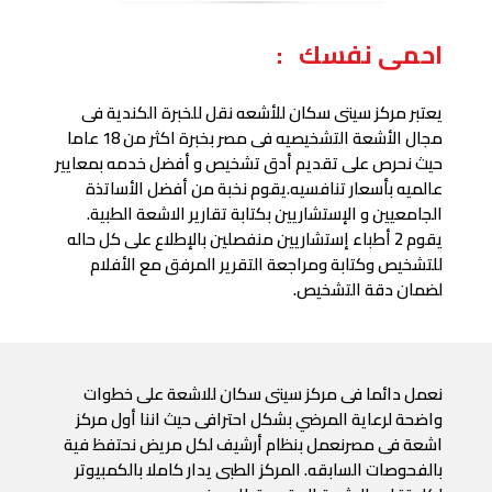
احمى نفسك :
يعتبر مركز سيتى سكان للأشعه نقل للخبرة الكندية فى
مجال الأشعة التشخيصيه فى مصر بخبرة اكثر من 18 عاما
حيث نحرص على تقديم أدق تشخيص و أفضل خدمه بمعايير
عالميه بأسعار تنافسيه.
يقوم نخبة من أفضل الأساتذة
الجامعيين و الإستشاريين بكتابة تقارير الاشعة الطبية.
يقوم 2 أطباء إستشاريين منفصلين بالإطلاع على كل حاله
للتشخيص وكتابة ومراجعة التقرير المرفق مع الأفلام
لضمان دقة التشخيص.
​نعمل دائما فى مركز سيتى سكان للاشعة على خطوات
واضحة لرعاية المرضي بشكل احترافى حيث اننا أول مركز
اشعة فى مصرنعمل بنظام أرشيف لكل مريض نحتفظ فية
بالفحوصات السابقه. المركز الطبى يدار كاملا بالكمبيوتر