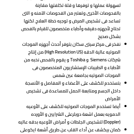
لسهولة عملها و توفرها و قلة تكلفتها مقارنة
بالفحوصات الأخرى وتعتبر من الفحوصات الآمنه و التى
تساعد فى تشخيص المرض و توجيه خطة العلاج. لكنها
تحتاج لأجهزه دقيقه وأطباء متخصصون للقيام بالفحص
بشكل صحيح
نفخر فى مركز سيتى سكان بتوفر أحدث أجهزه الموجات
الصوتيه عالية الدقه (High Resolution US) من إنتاج
شركات Siemens و Toshiba و يقوم بالفحص نخبه من
الأطباء و الطبيبات الإستشاريون المتخصصون فى
الموجات الصوتيه بجامعة عين شمس
بتستخدم للكشف على الأعضاء و المفاصل و الأنسجة
داخل الجسم ومتابعة الحمل للمساعدة فى تشخيص
الأمراض
أيضا تستخدم الموجات الصوتيه للكشف على الأوعيه
الدمويه بعمل اشعة دوبلرعلى الشرايين و الأورده
(Doppler) لتشخيص الجلطات و أمراض الأوعيه بدقه عاليه
كمان بيكشف عن أداء القلب عن طريق أشعة ايكوعلى